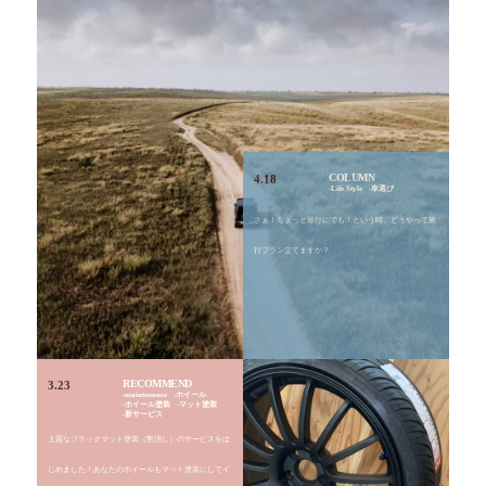
COLUMN
4.18
Life Style
車選び
さぁ！ちょっと旅行にでも！という時。どうやって旅
行プラン立てますか？
RECOMMEND
3.23
maintenance
ホイール
ホイール塗装
マット塗装
新サービス
上質なブラックマット塗装（艶消し）のサービスをは
じめました！あなたのホイールもマット塗装にしてイ