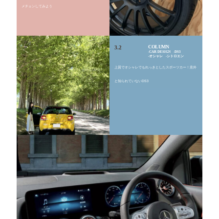
メチェンしてみよう
COLUMN
3.2
CAR DESIGN
DS3
オシャレ
シトロエン
上質でオシャレでもれっきとしたスポーツカー！意外
と知られていないDS3