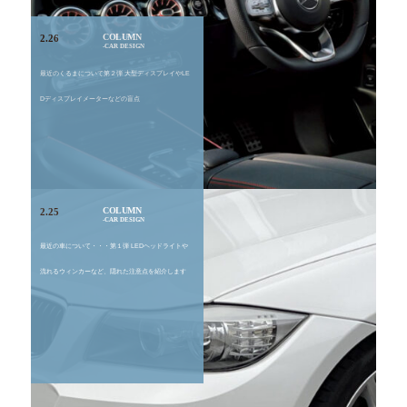
COLUMN
2.26
CAR DESIGN
最近のくるまについて第２弾 大型ディスプレイやLE
Dディスプレイメーターなどの盲点
COLUMN
2.25
CAR DESIGN
最近の車について・・・第１弾 LEDヘッドライトや
流れるウィンカーなど、隠れた注意点を紹介します