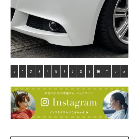
‹
1
2
3
4
5
6
7
8
9
10
11
›
»