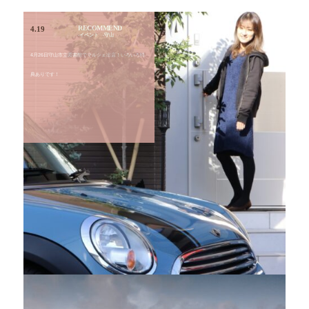
RECOMMEND
4.19
イベント
守山
4月26日守山市立図書館でマルシェ出店！いろいろ特
典ありです！