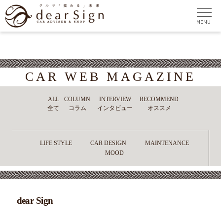
CAR WEB MAGAZINE
ALL
COLUMN
INTERVIEW
RECOMMEND
全て
コラム
インタビュー
オススメ
LIFE STYLE
CAR DESIGN
MAINTENANCE
MOOD
dear Sign