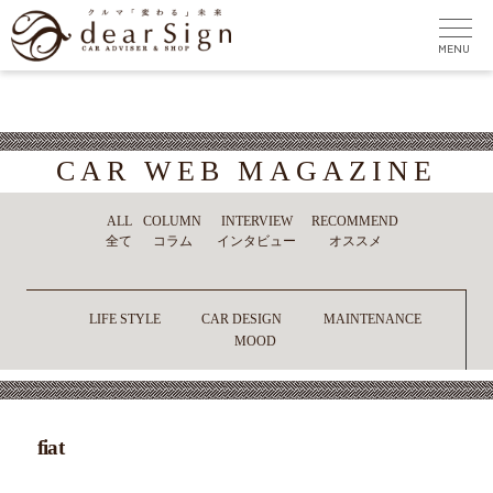
CAR WEB MAGAZINE
ALL
COLUMN
INTERVIEW
RECOMMEND
全て
コラム
インタビュー
オススメ
LIFE STYLE
CAR DESIGN
MAINTENANCE
MOOD
fiat