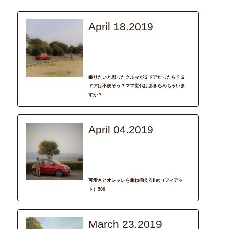
April 18.2019
column
CAR DESIGN
fiat
子ども
子育て
車選び
乗りたいと思ったクルマが２ドアだったら？２
ドアは不便そう？ママ世代はあきらめちゃいま
すか？
April 04.2019
recommend
CAR DESIGN
fiat
Instagram
輝く女性
可愛さとオシャレを兼ね揃えるfiat（フィアッ
ト）500
March 23.2019