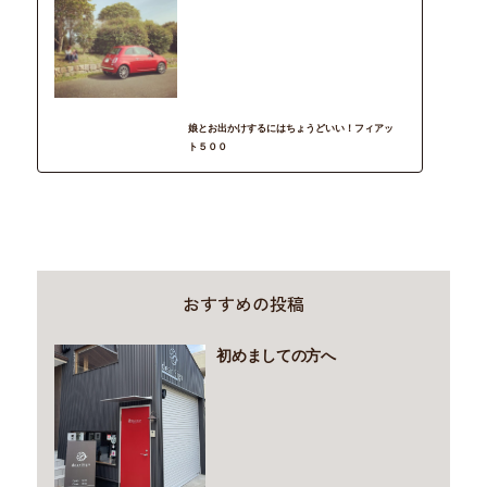
recommend
CAR DESIGN
fiat
Instagram
カメラ
子ども
子育て
娘とお出かけするにはちょうどいい！フィアッ
ト５００
おすすめの投稿
初めましての方へ