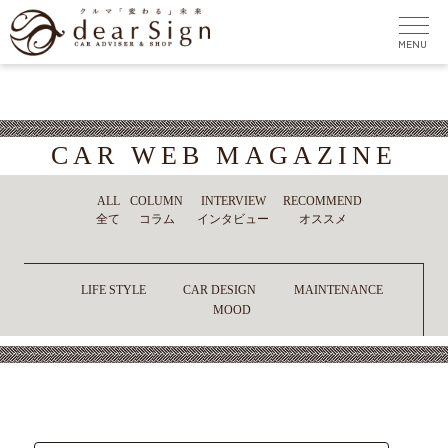
CAR WEB MAGAZINE
ALL
COLUMN
INTERVIEW
RECOMMEND
全て
コラム
インタビュー
オススメ
LIFE STYLE
CAR DESIGN
MAINTENANCE
MOOD