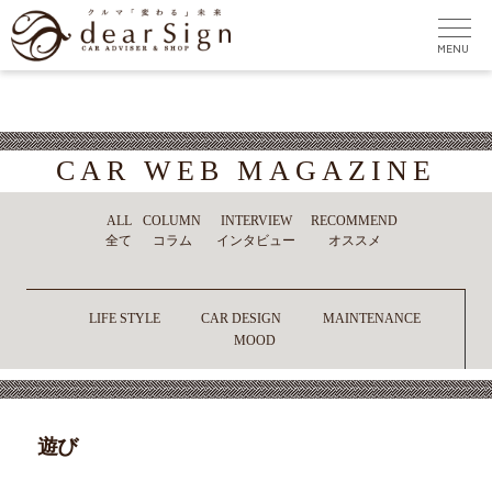
CAR WEB MAGAZINE
ALL
COLUMN
INTERVIEW
RECOMMEND
全て
コラム
インタビュー
オススメ
LIFE STYLE
CAR DESIGN
MAINTENANCE
MOOD
遊び