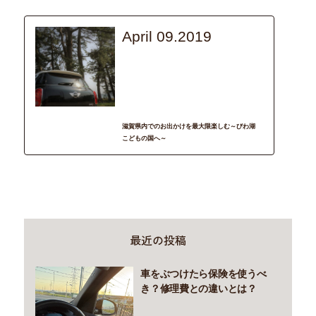
April 09.2019
recommend
BMW_MINI
DRIVE
SHIGA
ファミリー
日帰り
遊び
滋賀県内でのお出かけを最大限楽しむ～びわ湖
こどもの国へ～
最近の投稿
車をぶつけたら保険を使うべ
き？修理費との違いとは？