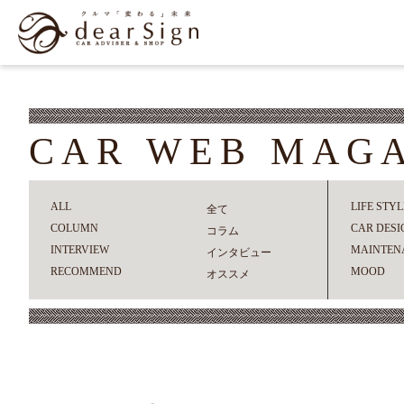
CAR WEB MAG
ALL
LIFE STYL
全て
COLUMN
CAR DESI
コラム
INTERVIEW
MAINTEN
インタビュー
RECOMMEND
MOOD
オススメ