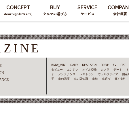
CONCEPT
BUY
SERVICE
COMPAN
dearSignについて
クルマの選び方
サービス
会社概要
AZINE
BMW_MINI
DAILY
DEAR SIGN
DRIVE
EV
FIAT
E
タビュー
エンジン
オイル交換
カメラ
デート
GN
子
メンテナンス
レストラン
ヴェルファイア
国産
子
車の講座
車の豆知識
車検
車選び
輝く女性
ANCE