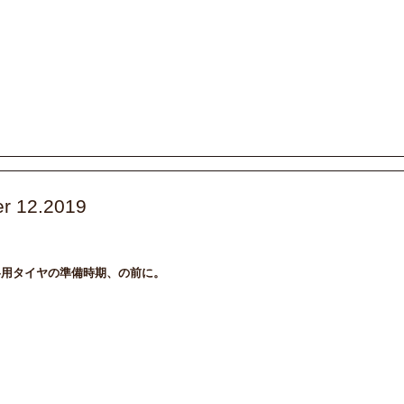
r 12.2019
intenance
BMW_MINI
ドライブ
メンテナンス
冬用タイヤの準備時期、の前に。