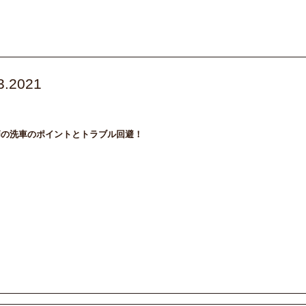
3.2021
maintenance
DAILY
メンテナンス
車の豆知識
節の洗車のポイントとトラブル回避！