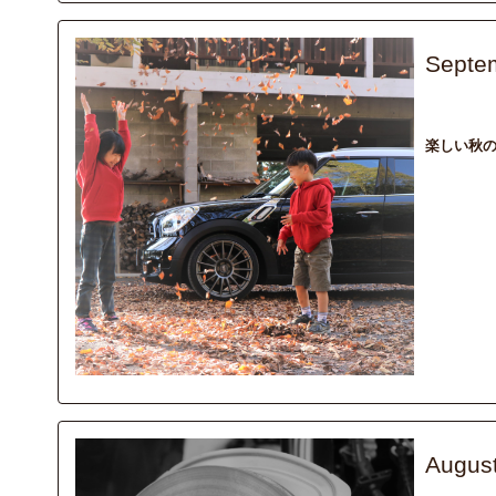
Septe
recommend
楽しい秋の
Augus
column
メ