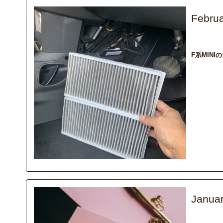
Februa
recommend
F系MIN
Janua
column
SH