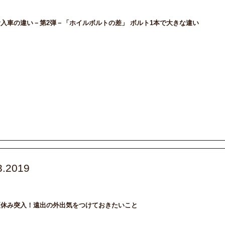
入車の違い－第2弾－「ホイルボルトの差」 ボルト1本で大きな違い
3.2019
maintenance
お出かけ
メンテナンス
夏休み突入！遠出の外出気をつけておきたいこと