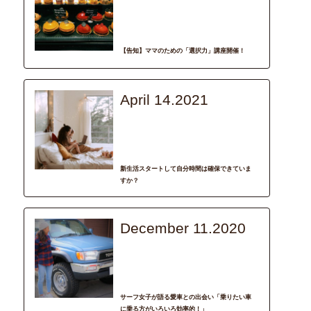
recommend
イベント情報
滋賀
輝く女性
【告知】ママのための「選択力」講座開催！
April 14.2021
column
Life Style
車選び
輝く女性
新生活スタートして自分時間は確保できていま
すか？
December 11.2020
interview
トキメキ
車選び
輝く女性
サーフ女子が語る愛車との出会い「乗りたい車
に乗る方がいろいろ効率的！」