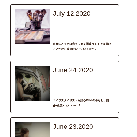
July 12.2020
recommend
Life Style
DAILY
トキメキ
輝く女性
自分のメイクは合ってる？間違ってる？毎日の
ことだから適当になっていますか？
June 24.2020
interview
BMW_MINI
車選び
輝く女性
ライフスタイリストが語るMINIの暮らし。自
分×生活×コスト vol.2
June 23.2020
interview
BMW_MINI
輝く女性