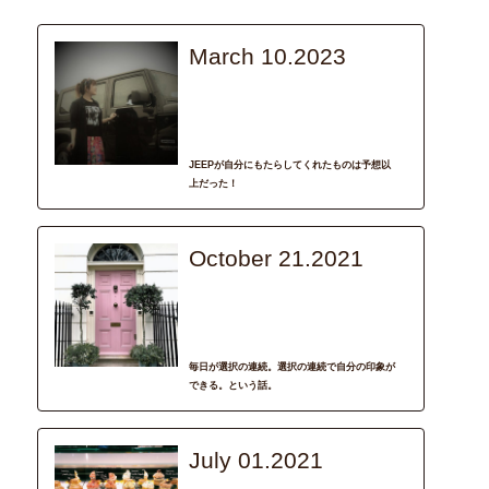
March 10.2023
interview
車選び
輝く女性
輸入車
JEEPが自分にもたらしてくれたものは予想以
上だった！
October 21.2021
column
Life Style
車選び
輝く女性
毎日が選択の連続。選択の連続で自分の印象が
できる。という話。
July 01.2021