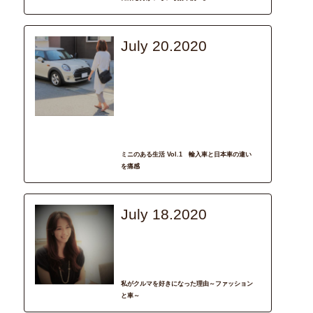
July 20.2020
interview
BMW_MINI
インタビュー
ママ友
ミニ
女子トーク
子育て
輝く女性
輸入車を購入してみて
ミニのある生活 Vol.1 輸入車と日本車の違い
を痛感
July 18.2020
interview
起業女子
車選び
輝く女性
私がクルマを好きになった理由～ファッション
と車～