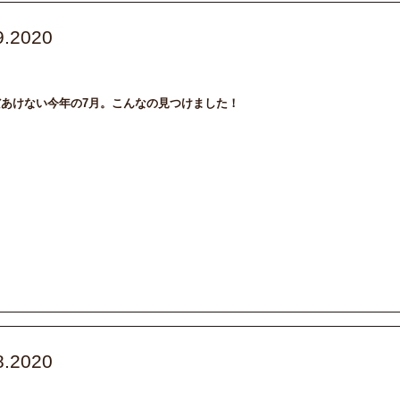
9.2020
IGA
カメラ
あけない今年の7月。こんなの見つけました！
8.2020
起業女子
車選び
輝く女性