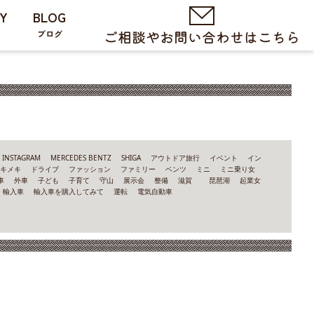
Y
BLOG
ブログ
INSTAGRAM
MERCEDES BENTZ
SHIGA
アウトドア旅行
イベント
イン
トキメキ
ドライブ
ファッション
ファミリー
ベンツ
ミニ
ミニ乗り女
車
外車
子ども
子育て
守山
展示会
整備
滋賀
琵琶湖
起業女
輸入車
輸入車を購入してみて
運転
電気自動車