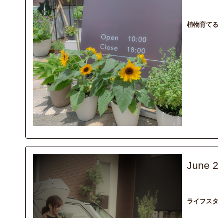
column
Lif
植物育て
June 
interview
B
ライフスタ