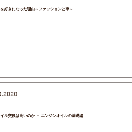
マを好きになった理由～ファッションと車～
6.2020
ンジンオイル
オイル交換
国産車
外車
整備
輸入車
イル交換は高いのか － エンジンオイルの基礎編