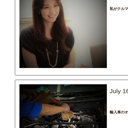
私がクル
July 1
column
エ
輸入車のオ