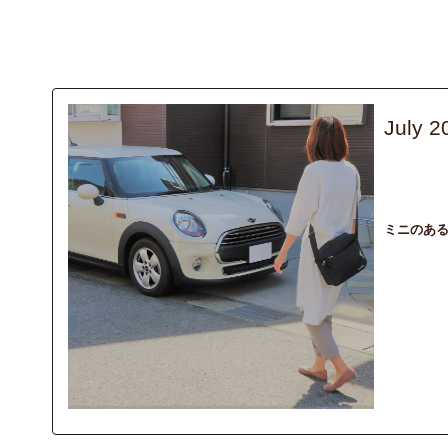
July 2
interview
B
輸入車を購入
ミニのある