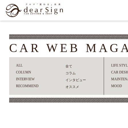
CAR WEB MAG
ALL
LIFE STYL
全て
COLUMN
CAR DESI
コラム
INTERVIEW
MAINTEN
インタビュー
RECOMMEND
MOOD
オススメ