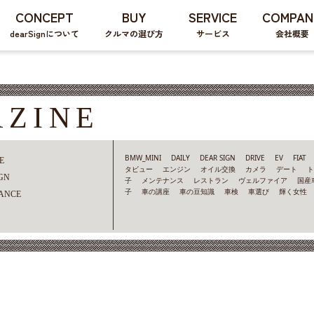
CONCEPT
BUY
SERVICE
COMPAN
dearSignについて
クルマの選び方
サービス
会社概要
AZINE
BMW_MINI
DAILY
DEAR SIGN
DRIVE
EV
FIAT
E
タビュー
エンジン
オイル交換
カメラ
デート
GN
子
メンテナンス
レストラン
ヴェルファイア
国産
子
車の講座
車の豆知識
車検
車選び
輝く女性
ANCE