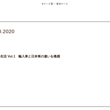
8ページ目／ 全16ページ
0.2020
MW_MINI
インタビュー
ママ友
ミニ
女子トーク
子育て
輝く女性
してみて
生活 Vol.1 輸入車と日本車の違いを痛感