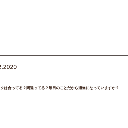
2.2020
Life Style
DAILY
トキメキ
輝く女性
イクは合ってる？間違ってる？毎日のことだから適当になっていますか？