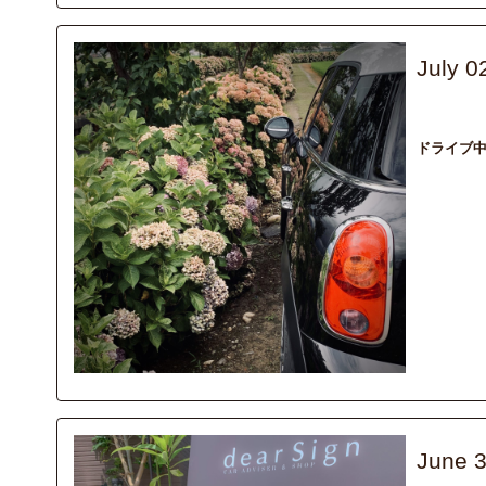
July 0
recommend
ドライブ
June 