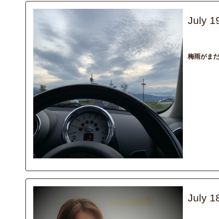
July 1
column
SH
梅雨がまだ
July 1
interview