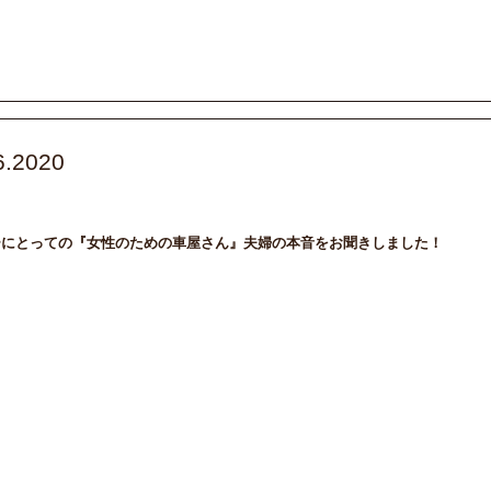
6.2020
ファミリー
国産車
子育て
ーにとっての『女性のための車屋さん』夫婦の本音をお聞きしました！