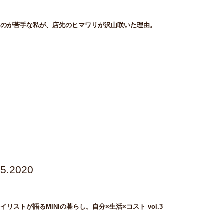
e Style
DAILY
トキメキ
輸入車
るのが苦手な私が、店先のヒマワリが沢山咲いた理由。
25.2020
MW_MINI
子育て
車選び
イリストが語るMINIの暮らし。自分×生活×コスト vol.3